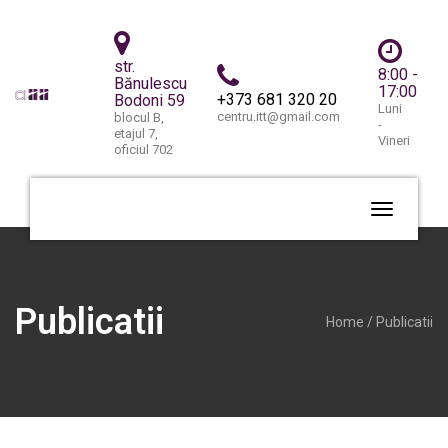
str.
8:00 -
Bănulescu
17:00
+373 681 320 20
Bodoni 59
Luni
centru.itt@gmail.com
blocul B,
-
etajul 7,
Vineri
oficiul 702
Publicatii
Home
/ Publicatii